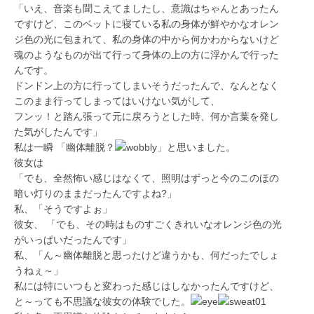
「いえ、音楽も聞こえてましたし、意識はちゃんとあったん
ですけど、このベットに寝ている私の身体が鮮やかなオレン
ジ色の光に包まれて、私の身体の中から何かわからないけど
魂のようなものが出て行って身体の上の方に浮かんで行った
んです。
ドンドン上の方に行ってしまいそうだったんで、なんとなく
このまま行ってしまってはいけない気がして、
フンッ！と踏ん張って元に戻ろうとした時、何か言葉を発し
た気がしたんです」
私は一瞬 「幽体離脱？
」と思いました。
彼女は
「でも、全然怖い感じはなくて、照明はずっと今のこのほの
暗い灯りのままだったんですよね?」
私、「そうですよぉ」
彼女、 「でも、その時はものすごくきれいなオレンジ色の光
がいっぱいだったんです」
私、「ん～幽体離脱と思ったけど違うかも、何だったでしょ
うねぇ～」
私には特にいつもと変わった感じはしなかったんですけど、
と～っても不思議な彼女の体験でした。