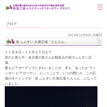
ブログ
2013年12月9日 月曜日
栄 ふんすい 久屋広場「だんらん」
１１月８日～１２月２５日まで
栄のど真ん中、名古屋の皆さんお馴染みの栄のふんすい広
場、
夏もビアガーデンでにぎわいましたが、冬も「あったか ウィ
ンター ビアガーデン」ということで、いつの間にか、この広
場のネーミングが「栄 ふんすい久屋広場 だんらん」になって
いました。