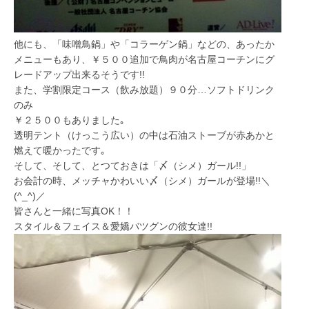
他にも、「味噌鳥鍋」や「コラーゲン鍋」などの、あったか
メニューもあり、￥５００追加で鳥肉が名古屋コーチンにグ
レードアップ出来るそうです!!
また、学割限定コース（飲み放題）９０分…ソフトドリンク
のみ
￥２５００もありました｡
透明テント（けっこう広い）の中は石油ストーブが赤あかと
燃えて暖かったです｡
そして、そして、とつておきは「〆（シメ）ガール!!」
お会計の時、メッチャかわいい〆（シメ）ガールが登場!!＼
(^_^)／
皆さんと一緒に写真OK！！
スタイル＆フェイス＆愛嬌バツグンの彼女達!!