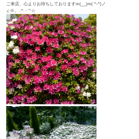
ご来店、心よりお待ちしておりますm(__)m( ^-^)ノ
∠※。.:*:・’°☆