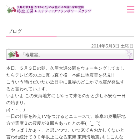
ブログ
2014年5月3日 土曜日
「地震雲」
本日、５月３日の朝、久屋大通公園をウォーキングしてまし
たらテレビ塔の上に真っ直ぐ横一本線に地震雲を発見!!
こういう時はだいたい近日中に世界のどこかで地震が発生す
ると言われています。
いよいよ この東海地方にもやって来るのかと少し不安な一日
の始まり｡
ρ(・・、)
一日の仕事を終えTVをつけるとニュースで、岐阜の奥飛騨地
方で震度３の震度が８回もあったとの事(゜_゜;)
「やっぱりかぁ～」と思いつつ、いつ来てもおかしくないと
言われ続けて３０年以上になる東海 東南海地震｡もしこんな