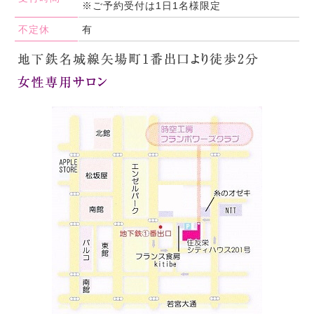
※ご予約受付は1日1名様限定
不定休
有