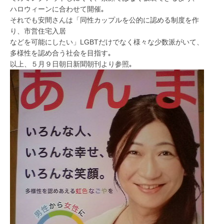
ハロウィーンに合わせて開催｡
それでも安間さんは「同性カップルを公的に認める制度を作
り、市営住宅入居
などを可能にしたい」LGBTだけでなく様々な少数派がいて、
多様性を認め合う社会を目指す｡
以上、５月９日朝日新聞朝刊より参照｡