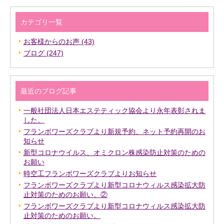
カテゴリ一覧
お客様からのお声 (43)
ブログ (247)
最近のブログ記事
一般社団法人日本エステティック協会より永年表彰されま
した。
フランボワーズクラブより新規予約、ネット予約再開のお
知らせ
新型コロナウイルス、オミクロン株感染防止対策のための
お願い
時空工フランボワーズクラブよりお知らせ
フランボワーズクラブより新型コロナウィルス感染拡大防
止対策のためのお願い。②
フランボワーズクラブより新型コロナウィルス感染拡大防
止対策のためのお願い。