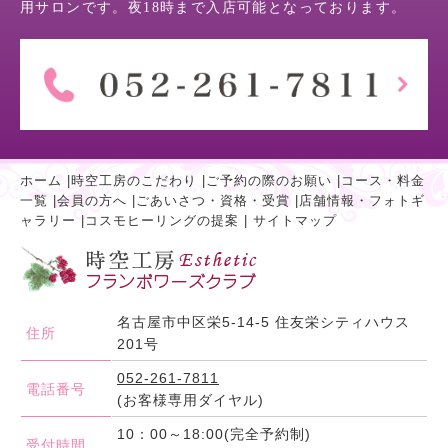
用サロンです。夜18時まで入店可能となっております。
ホーム
|
時空工房のこだわり
|
ご予約の際のお願い
|
コース・料金
一覧
|
会員の方へ
|
ごあいさつ・資格・受賞
|
店舗情報・フォトギ
ャラリー
|
コスモヒーリングの提案
|
サイトマップ
名古屋市中区栄5-14-5 住友栄シティハウス
住所
201号
052-261-7811
電話番号
(お客様専用ダイヤル)
10：00～18:00(完全予約制)
受付時間