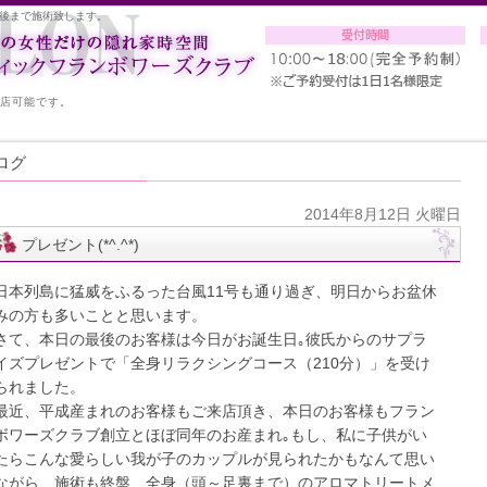
後まで施術致します。
入店可能です。
ログ
2014年8月12日 火曜日
プレゼント(*^.^*)
日本列島に猛威をふるった台風11号も通り過ぎ、明日からお盆休
みの方も多いことと思います。
さて、本日の最後のお客様は今日がお誕生日｡彼氏からのサプラ
イズプレゼントで「全身リラクシングコース（210分）」を受け
られました。
最近、平成産まれのお客様もご来店頂き、本日のお客様もフラン
ボワーズクラブ創立とほぼ同年のお産まれ｡もし、私に子供がい
たらこんな愛らしい我が子のカップルが見られたかもなんて思い
ながら、施術も終盤、全身（頭～足裏まで）のアロマトリートメ