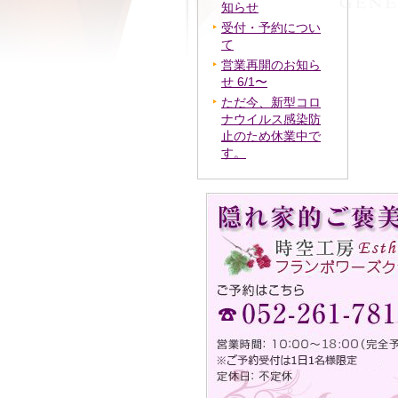
知らせ
受付・予約につい
て
営業再開のお知ら
せ 6/1〜
ただ今、新型コロ
ナウイルス感染防
止のため休業中で
す。