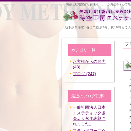
実績と経験豊富な女性オーナーが責任をもって最
地下鉄矢場駅1番出口徒歩2分。夜18時まで
ブ
カテゴリ一覧
お客様からのお声
(43)
ブログ (247)
最近のブログ記事
一般社団法人日本
エステティック協
会より永年表彰さ
れました。
フランボワーズク