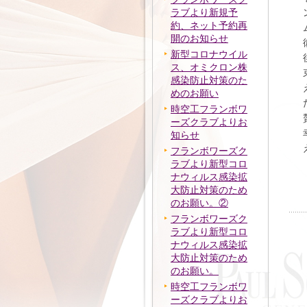
ラブより新規予
約、ネット予約再
開のお知らせ
新型コロナウイル
ス、オミクロン株
感染防止対策のた
めのお願い
時空工フランボワ
ーズクラブよりお
知らせ
フランボワーズク
ラブより新型コロ
ナウィルス感染拡
大防止対策のため
のお願い。②
フランボワーズク
ラブより新型コロ
ナウィルス感染拡
大防止対策のため
のお願い。
時空工フランボワ
ーズクラブよりお