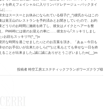
ントを終えフェイシャルに入りリンパドレナージュ～パックタイ
ムに……
彼女はスースーとお休みになられている様子(^_^)彼氏からはこの
後は覚王山のレストランを予約済みとお聞きしていたので、お約
束どうりのお時間に施術を終了し、彼女はメイクとヘアーを整
え、PM6時には彼のお迎えの車に……彼女から｢スッキリしまし
た♪お顔もスッキリ!!!(^_^)v
贅沢な時間を過ごせました♪｣とのお言葉を頂き、「あぁ～今日も
幸せのお手伝いが出来たかしら(^^)｣と私もとても幸せな一日を終
えることが出来ました｡誠に誠にありがとうございましたm(__)m
投稿者 時空工房エステティックフランボワーズクラブ様