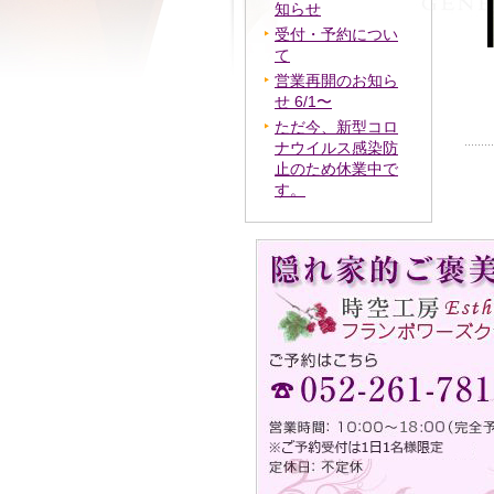
知らせ
受付・予約につい
て
営業再開のお知ら
せ 6/1〜
ただ今、新型コロ
ナウイルス感染防
止のため休業中で
す。