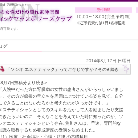
後まで施術致します。
入店可能です。
ログ
2014年8月17日 日曜日
「ソシオ エステティック」ってご存じですか？その9 続き
<8月7日投稿分より続き>
「入院中だった方に腎臓病の女性の患者さんがいらっしゃいまし
た。その方が療養の苛立ちを周囲にぶつけている姿を見て、自分
にできることはないだろかと考えたのがきっかけです。」
エステティシャンとしてのスキルを活かして人を励ましたり支援
できたらいいのに…そんなことを考えていた時に知ったのが、ソ
シオエステティシャンという存在｡荒川さんは、早速、専門的な
知識を取得するため養成講座の受講を決めました。
（1）医療・社会福祉・心理・法律 の基礎科目