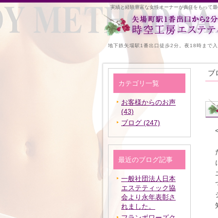
実績と経験豊富な女性オーナーが責任をもって最
地下鉄矢場駅1番出口徒歩2分。夜18時まで
ブ
カテゴリ一覧
お客様からのお声
(43)
ブログ (247)
最近のブログ記事
一般社団法人日本
エステティック協
会より永年表彰さ
れました。
フランボワーズク