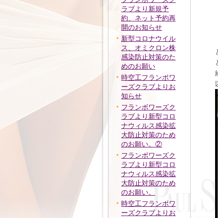
ラブより新規予
約、ネット予約再
開のお知らせ
新型コロナウイル
ス、オミクロン株
感染防止対策のた
めのお願い
時空工フランボワ
ーズクラブよりお
知らせ
フランボワーズク
ラブより新型コロ
ナウィルス感染拡
大防止対策のため
のお願い。②
フランボワーズク
ラブより新型コロ
ナウィルス感染拡
大防止対策のため
のお願い。
時空工フランボワ
ーズクラブよりお