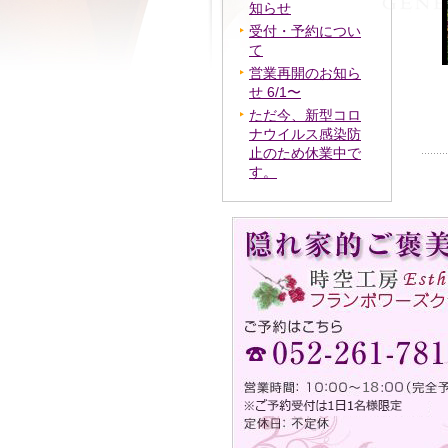
知らせ
受付・予約につい
て
営業再開のお知ら
せ 6/1〜
ただ今、新型コロ
ナウイルス感染防
止のため休業中で
す。