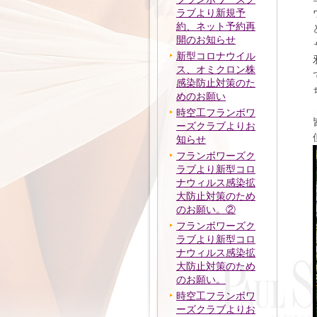
ラブより新規予
約、ネット予約再
開のお知らせ
新型コロナウイル
ス、オミクロン株
感染防止対策のた
めのお願い
時空工フランボワ
ーズクラブよりお
知らせ
フランボワーズク
ラブより新型コロ
ナウィルス感染拡
大防止対策のため
のお願い。②
フランボワーズク
ラブより新型コロ
ナウィルス感染拡
大防止対策のため
のお願い。
時空工フランボワ
ーズクラブよりお