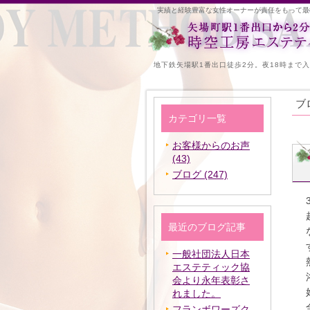
実績と経験豊富な女性オーナーが責任をもって最
地下鉄矢場駅1番出口徒歩2分。夜18時まで
ブ
カテゴリ一覧
お客様からのお声
(43)
ブログ (247)
最近のブログ記事
一般社団法人日本
エステティック協
会より永年表彰さ
れました。
フランボワーズク