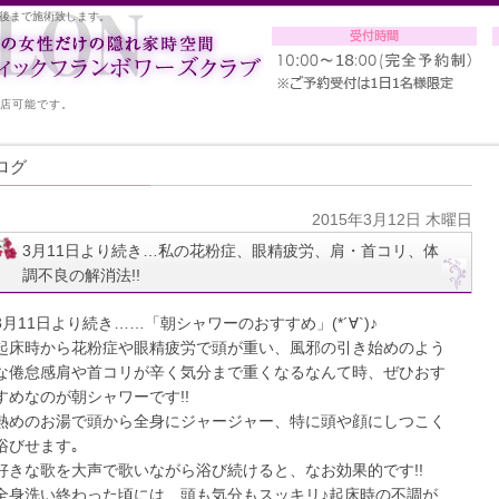
後まで施術致します。
入店可能です。
ログ
2015年3月12日 木曜日
3月11日より続き…私の花粉症、眼精疲労、肩・首コリ、体
調不良の解消法!!
3月11日より続き……「朝シャワーのおすすめ」(*´∀`)♪
起床時から花粉症や眼精疲労で頭が重い、風邪の引き始めのよう
な倦怠感肩や首コリが辛く気分まで重くなるなんて時、ぜひおす
すめなのが朝シャワーです!!
熱めのお湯で頭から全身にジャージャー、特に頭や顔にしつこく
浴びせます｡
好きな歌を大声で歌いながら浴び続けると、なお効果的です!!
全身洗い終わった頃には、頭も気分もスッキリ♪起床時の不調が