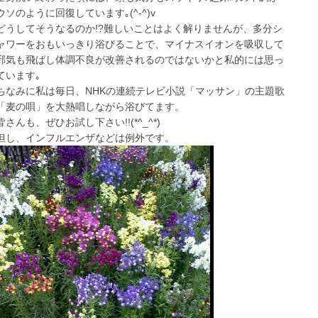
ウソのように回復しています｡(^-^)v
どうしてそうなるのか!?難しいことはよく解りませんが、多分シ
ャワーをおもいっきり浴びることで、マイナスイオンを吸収して
邪気も飛ばし体調不良が改善されるのではないかと私的には思っ
ています｡
ちなみに私は毎日、NHKの連続テレビ小説「マッサン」の主題歌
「麦の唄」を大熱唱しながら浴びてます。
皆さんも、ぜひお試し下さい!!(*^_^*)
但し、インフルエンザなどは例外です。