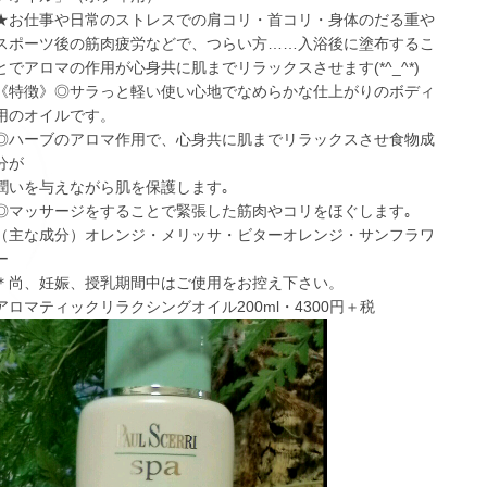
★お仕事や日常のストレスでの肩コリ・首コリ・身体のだる重や
スポーツ後の筋肉疲労などで、つらい方……入浴後に塗布するこ
とでアロマの作用が心身共に肌までリラックスさせます(*^_^*)
《特徴》◎サラっと軽い使い心地でなめらかな仕上がりのボディ
用のオイルです。
◎ハーブのアロマ作用で、心身共に肌までリラックスさせ食物成
分が
潤いを与えながら肌を保護します｡
◎マッサージをすることで緊張した筋肉やコリをほぐします｡
（主な成分）オレンジ・メリッサ・ビターオレンジ・サンフラワ
ー
＊尚、妊娠、授乳期間中はご使用をお控え下さい。
アロマティックリラクシングオイル200ml・4300円＋税