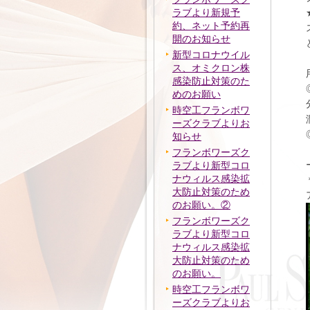
ラブより新規予
約、ネット予約再
開のお知らせ
新型コロナウイル
ス、オミクロン株
感染防止対策のた
めのお願い
時空工フランボワ
ーズクラブよりお
知らせ
フランボワーズク
ラブより新型コロ
ナウィルス感染拡
大防止対策のため
のお願い。②
フランボワーズク
ラブより新型コロ
ナウィルス感染拡
大防止対策のため
のお願い。
時空工フランボワ
ーズクラブよりお