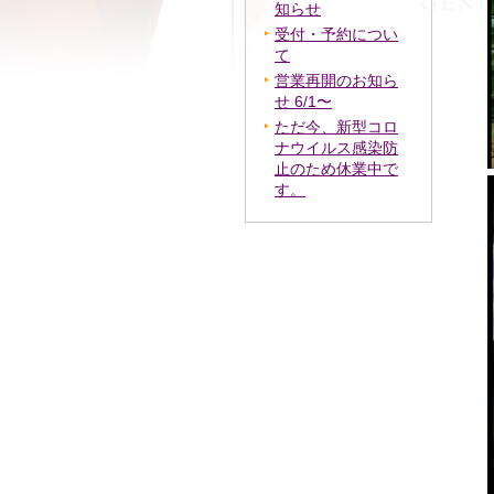
知らせ
受付・予約につい
て
営業再開のお知ら
せ 6/1〜
ただ今、新型コロ
ナウイルス感染防
止のため休業中で
す。