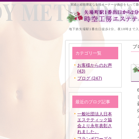
実績と経験豊富な女性オーナーが責任をもって最
地下鉄矢場駅1番出口徒歩2分。夜18時まで
ブ
カテゴリ一覧
お客様からのお声
(43)
ブログ (247)
最近のブログ記事
一般社団法人日本
エステティック協
会より永年表彰さ
れました。
フランボワーズク