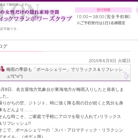
後まで施術致します。
入店可能です。
ログ
2015年6月9日 火曜日
梅雨の季節も「ポールシェリー」でリラックス＆リフレッシ
ュ!!(^o^)
6月8日、名古屋地方気象台が東海地方が梅雨入りしたと発表しま
した。
曇りがちの空、ジトジト、時に強く降る雨の日が続くと気分も身
体もどんより……
そんな時こそ、ご家庭で手軽にアロマを取り入れて♪リラックス
＆リフレッシュ!!
そこで、ポールシェリーの「スパ・アロマティック・リラクシン
グオイル」（ボディ用）