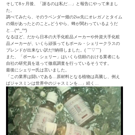
そして8ヶ月後、「謝るのは私だ…」と報告にやって来まし
た。
調べてみたら、そのラベンダー畑の2㎞先にオレガノとタイム
の畑があったとのこと｡どうやら、蜂が関わっているようだ
と…(*^_^*)
なるほど、だから日本の大手化粧品メーカーや外資大手化粧
品メーカーが、いくら頑張ってもポール・シェリークラスの
ブレンドが出来ない訳だ!!納得しました。( ￣▽￣)
また、「ポール・シェリー」はいくら信頼のおける業者にも
自社の研究員を送って徹底調査を行っているそうです。
最後にシェリー氏は言いました。
「この業界は闘いである…原材料となる植物は高騰し、例え
ばジャスミンは世界中のジャスミンを…」続く…