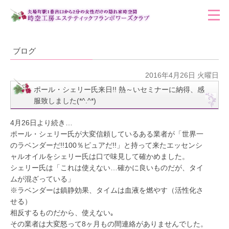
ブログ
2016年4月26日 火曜日
ポール・シェリー氏来日!! 熱～いセミナーに納得、感
服致しました(*^.^*)
4月26日より続き…
ポール・シェリー氏が大変信頼しているある業者が「世界一
のラベンダーだ!!100％ピュアだ!!」と持って来たエッセンシ
ャルオイルをシェリー氏は口で味見して確かめました。
シェリー氏は「これは使えない…確かに良いものだが、タイ
ムが混ざっている」
※ラベンダーは鎮静効果、タイムは血液を燃やす（活性化さ
せる）
相反するものだから、使えない｡
その業者は大変怒って8ヶ月もの間連絡がありませんでした。