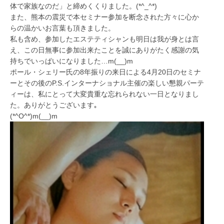
体で家族なのだ」と締めくくりました。(*^_^*)
また、熊本の震災で本セミナー参加を断念された方々に心か
らの温かいお言葉も頂きました。
私も含め、参加したエステティシャンも明日は我が身とは言
え、この日無事に参加出来たことを誠にありがたく感謝の気
持ちでいっぱいになりました…m(__)m
ポール・シェリー氏の8年振りの来日による4月20日のセミナ
ーとその後のP.S.インターナショナル主催の楽しい懇親パーテ
ィーは、私にとって大変貴重な忘れられない一日となりまし
た。ありがとうございます｡
(*^O^*)m(__)m