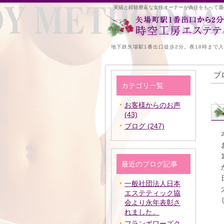
実績と経験豊富な女性オーナーが責任をもって最
地下鉄矢場駅1番出口徒歩2分。夜18時まで
ブ
カテゴリ一覧
お客様からのお声
(43)
ブログ (247)
最近のブログ記事
一般社団法人日本
エステティック協
会より永年表彰さ
れました。
フランボワーズク