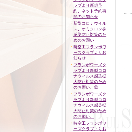
ラブより新規予
約、ネット予約再
開のお知らせ
新型コロナウイル
ス、オミクロン株
感染防止対策のた
めのお願い
時空工フランボワ
ーズクラブよりお
知らせ
フランボワーズク
ラブより新型コロ
ナウィルス感染拡
大防止対策のため
のお願い。②
フランボワーズク
ラブより新型コロ
ナウィルス感染拡
大防止対策のため
のお願い。
時空工フランボワ
ーズクラブよりお