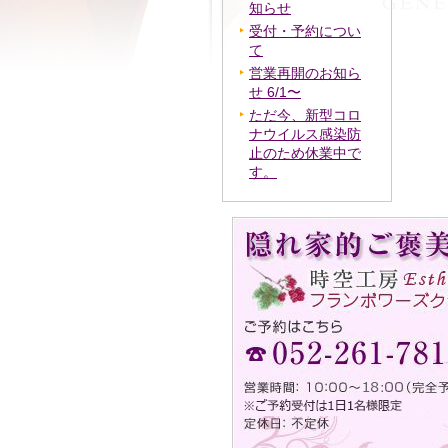
知らせ
受付・予約につい
て
営業再開のお知ら
せ 6/1〜
ただ今、新型コロ
ナウイルス感染防
止のため休業中で
す。