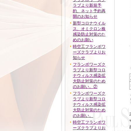
ラブより新規予
約、ネット予約再
開のお知らせ
新型コロナウイル
ス、オミクロン株
感染防止対策のた
めのお願い
時空工フランボワ
ーズクラブよりお
知らせ
フランボワーズク
ラブより新型コロ
ナウィルス感染拡
大防止対策のため
のお願い。②
フランボワーズク
ラブより新型コロ
ナウィルス感染拡
大防止対策のため
のお願い。
時空工フランボワ
ーズクラブよりお