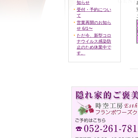
知らせ
受付・予約につい
て
営業再開のお知ら
せ 6/1〜
ただ今、新型コロ
ナウイルス感染防
止のため休業中で
す。