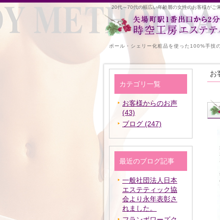
20代～70代の幅広い年齢層の女性のお客様がご
ポール・シェリー化粧品を使った100%手技
お
カテゴリ一覧
お客様からのお声
(43)
ブログ (247)
最近のブログ記事
一般社団法人日本
エステティック協
会より永年表彰さ
れました。
フランボワーズク