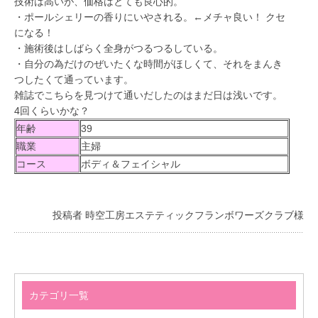
技術は高いが、価格はとても良心的。
・ポールシェリーの香りにいやされる。←メチャ良い！ クセ
になる！
・施術後はしばらく全身がつるつるしている。
・自分の為だけのぜいたくな時間がほしくて、それをまんき
つしたくて通っています。
雑誌でこちらを見つけて通いだしたのはまだ日は浅いです。
4回くらいかな？
年齢
39
職業
主婦
コース
ボディ＆フェイシャル
投稿者 時空工房エステティックフランボワーズクラブ様
カテゴリ一覧